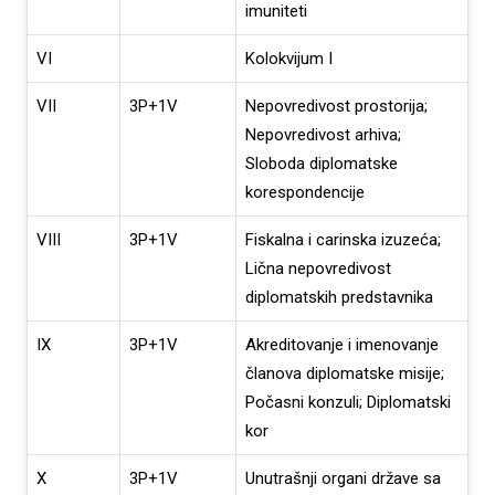
imuniteti
VI
Kolokvijum I
VII
3P+1V
Nepovredivost prostorija;
Nepovredivost arhiva;
Sloboda diplomatske
korespondencije
VIII
3P+1V
Fiskalna i carinska izuzeća;
Lična nepovredivost
diplomatskih predstavnika
IX
3P+1V
Akreditovanje i imenovanje
članova diplomatske misije;
Počasni konzuli; Diplomatski
kor
X
3P+1V
Unutrašnji organi države sa