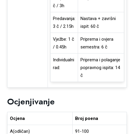
č / 3h
Predavanja:
Nastava + završni
3 č / 2.15h
ispit: 60 č
Vježbe: 1 č
Priprema i ovjera
/ 0.45h
semestra: 6 č
Individualni
Priprema i polaganje
rad:
popravnog ispita: 14
č
Ocjenjivanje
Ocjena
Broj poena
A(odličan)
91-100