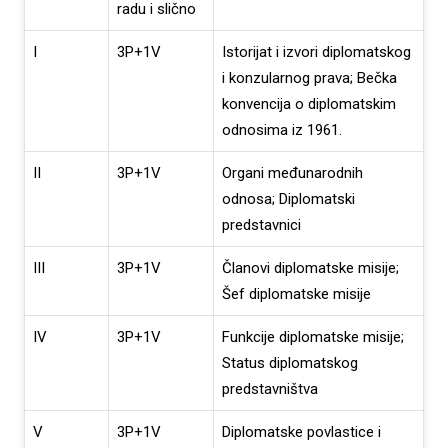
radu i slično
I
3P+1V
Istorijat i izvori diplomatskog
i konzularnog prava; Bečka
konvencija o diplomatskim
odnosima iz 1961.
II
3P+1V
Organi međunarodnih
odnosa; Diplomatski
predstavnici
III
3P+1V
Članovi diplomatske misije;
Šef diplomatske misije
IV
3P+1V
Funkcije diplomatske misije;
Status diplomatskog
predstavništva
V
3P+1V
Diplomatske povlastice i