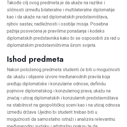
Takođe cilj ovog predmeta je da ukaže na razlike i
sličnosti između bilateralne i multilateralne diplomatije
kao i da ukaže na rad diplomatskih predstavništava,
njihov sastav, nadležnosti i osoblje misija. Posebna
pažnja posvećena je pravilima ponašanja i kodeks
diplomatskih predstavnika kako bi se osposobili za rad u
diplomatskim predstavništvima širom svijeta.
Ishod predmeta
Nakon položenog predmeta studenti će biti u mogućnosti
da: ukažu i objasne izvore međunarodnih pravila koja
uređuju diplomatske i konzularne odnose; definišu
pojmove diplomatskog i konzularnog prava; ukažu na
značaj i uticaj diplomatskih i konzularnih predstavništava
na stabilnost na geopolitičkoj sceni kao i na uticaj odnosa
između država. Ujedno bi student trebao biti u
mogućnosti da samostalno istraži i analizira relevantnu
međunarodnu sudsku i arbitražnu praksu te da