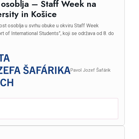
 osoblja – Staff Week na
rsity in Košice
st osoblja u svrhu obuke u okviru Staff Week
 of International Students”, koji se održava od 8. do
Pavol Jozef Šafárik