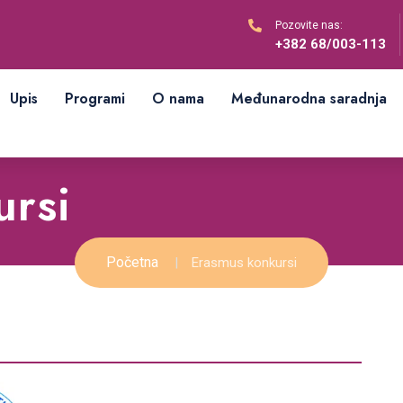
Pozovite nas:
+382 68/003-113
Upis
Programi
O nama
Međunarodna saradnja
ursi
Početna
Erasmus konkursi